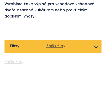
Vyrábíme také výplně pro vchodové vchodové
dveře osazené kukátkem nebo praktickými
dopisními vhozy.
Filtry
Zrušit filtry
Typ doplňku
Zrušit filtry
Typ doplňku
Kukátka
(4)
Klepadla
(11)
Dopisní vhozy
(4)