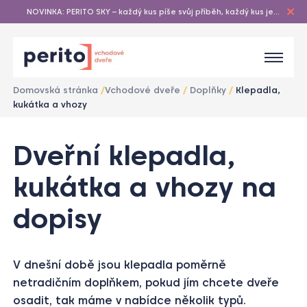
NOVINKA: PERITO SKY – každý kus píše svůj příběh, každý kus je
originál…
Domovská stránka
/
Vchodové dveře
/
Doplňky
/
Klepadla,
kukátka a vhozy
1
/
Dveřní klepadla,
1
kukátka a vhozy na
dopisy
V dnešní době jsou klepadla poměrně
netradičním doplňkem, pokud jím chcete dveře
osadit, tak máme v nabídce několik typů.