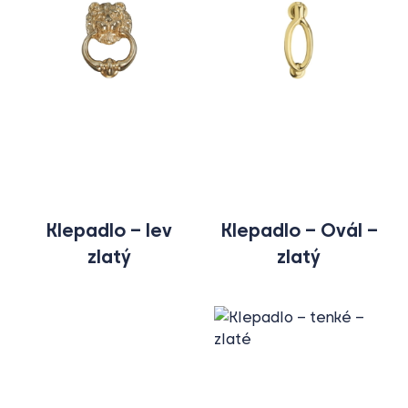
Typ
Všechny
Typ
rozetová
(14)
exteriér
(8)
štítková
(6)
interiér
(4)
Klepadlo – lev
Klepadlo – Ovál –
paniková
(2)
zlatý
zlatý