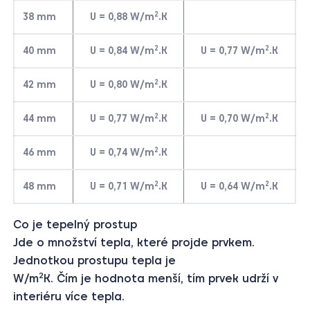
2
38 mm
U = 0,88 W/m
.K
2
2
40 mm
U = 0,84 W/m
.K
U = 0,77 W/m
.K
2
42 mm
U = 0,80 W/m
.K
2
2
44 mm
U = 0,77 W/m
.K
U = 0,70 W/m
.K
2
46 mm
U = 0,74 W/m
.K
2
2
48 mm
U = 0,71 W/m
.K
U = 0,64 W/m
.K
Co je tepelný prostup
Jde o množství tepla, které projde prvkem.
Jednotkou prostupu tepla je
2
W/m
K. Čím je hodnota menší, tím prvek udrží v
interiéru více tepla.