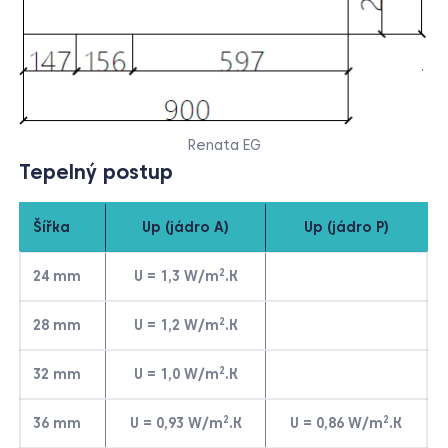
Renata EG
Tepelný postup
Šířka
Up (jádro A)
Up (jádro P)
2
24 mm
U = 1,3 W/m
.K
2
28 mm
U = 1,2 W/m
.K
2
32 mm
U = 1,0 W/m
.K
2
2
36 mm
U = 0,93 W/m
.K
U = 0,86 W/m
.K