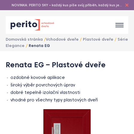
NOVINKA: PERITO SKY – každý kus píše svůj příběh, každý kus je
originál…
Domovská stránka
/
Vchodové dveře
/
Plastové dveře
/
Série
Elegance
/
Renata EG
1
/
Renata EG – Plastové dveře
1
ozdobné kovové aplikace
široký výběr povrchových úprav
dobré tepelně izolační vlastnosti
vhodné pro všechny typy plastových dveří