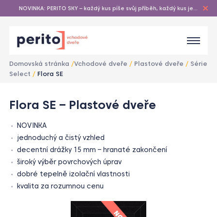
NOVINKA: PERITO SKY – každý kus píše svůj příběh, každý kus je
originál…
Domovská stránka
/
Vchodové dveře
/
Plastové dveře
/
Série
Select
/
Flora SE
1
/
Flora SE – Plastové dveře
1
NOVINKA
jednoduchý a čistý vzhled
decentní drážky 15 mm – hranaté zakončení
široký výběr povrchových úprav
dobré tepelně izolační vlastnosti
kvalita za rozumnou cenu