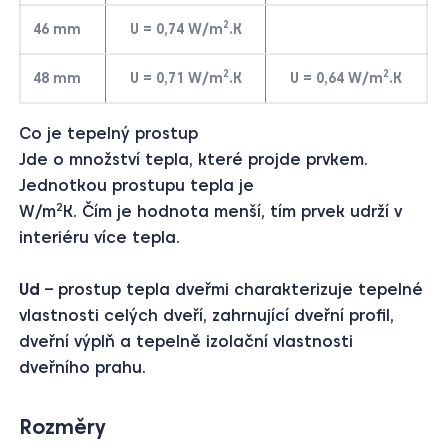
2
46 mm
U = 0,74 W/m
.K
2
2
48 mm
U = 0,71 W/m
.K
U = 0,64 W/m
.K
Co je tepelný prostup
Jde o množství tepla, které projde prvkem.
Jednotkou prostupu tepla je
2
W/m
K. Čím je hodnota menší, tím prvek udrží v
interiéru více tepla.
Ud
– prostup tepla dveřmi charakterizuje tepelné
vlastnosti celých dveří, zahrnující dveřní profil,
dveřní výplň a tepelně izolační vlastnosti
dveřního prahu.
Rozměry