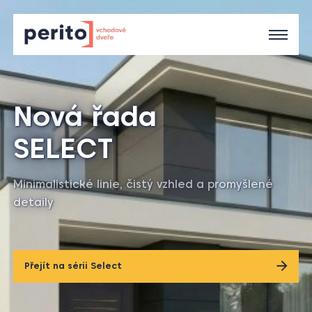
Nová řada
1
/
SELECT
1
Minimalistické linie, čistý vzhled a promyšlené
detaily
Přejít na sérii Select