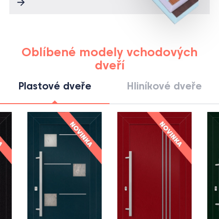
Oblíbené modely vchodových
dveří
Plastové dveře
Hliníkové dveře