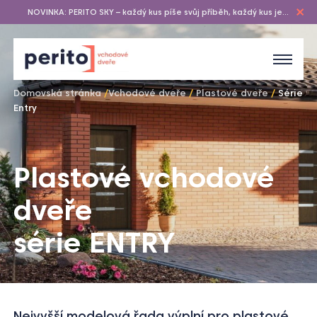
NOVINKA: PERITO SKY – každý kus píše svůj příběh, každý kus je
originál…
Domovská stránka
/
Vchodové dveře
/
Plastové dveře
/
Série
Entry
1
/
1
Plastové vchodové
dveře
série ENTRY
Nejvyšší modelová řada výplní pro plastové