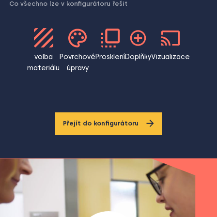
volba
Povrchové
Prosklení
Doplňky
Vizualizace
materiálu
úpravy
Přejít do konfigurátoru