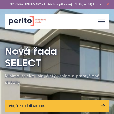
NOVINKA: PERITO SKY – každý kus píše svůj příběh, každý kus je
originál…
1
U dveří
/
1
to začíná
Jste připraveni na nový začátek?
Přejít na vchodové dveře