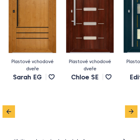
vé
Plastové vchodové
Plastové vchodové
P
dveře
dveře
Chloe SE
Edith SE
Přejít na plastové vchodové dveře